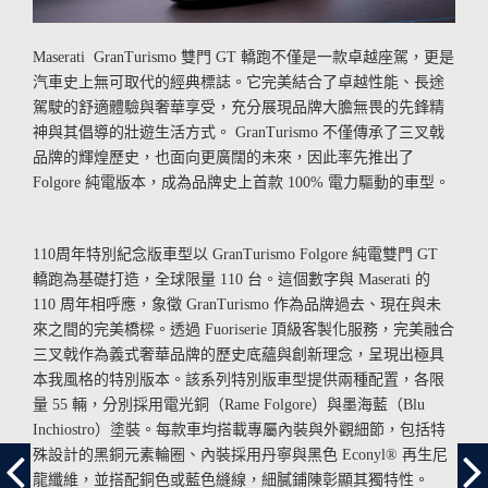
Maserati GranTurismo 雙門 GT 轎跑不僅是一款卓越座駕，更是
汽車史上無可取代的經典標誌。它完美結合了卓越性能、長途
駕駛的舒適體驗與奢華享受，充分展現品牌大膽無畏的先鋒精
神與其倡導的壯遊生活方式。 GranTurismo 不僅傳承了三叉戟
品牌的輝煌歷史，也面向更廣闊的未來，因此率先推出了
Folgore 純電版本，成為品牌史上首款 100% 電力驅動的車型。
110周年特別紀念版車型以 GranTurismo Folgore 純電雙門 GT
轎跑為基礎打造，全球限量 110 台。這個數字與 Maserati 的
110 周年相呼應，象徵 GranTurismo 作為品牌過去、現在與未
來之間的完美橋樑。透過 Fuoriserie 頂級客製化服務，完美融合
三叉戟作為義式奢華品牌的歷史底蘊與創新理念，呈現出極具
本我風格的特別版本。該系列特別版車型提供兩種配置，各限
量 55 輛，分別採用電光銅（Rame Folgore）與墨海藍（Blu
Inchiostro）塗裝。每款車均搭載專屬內裝與外觀細節，包括特
殊設計的黑銅元素輪圈、內裝採用丹寧與黑色 Econyl® 再生尼
龍纖維，並搭配銅色或藍色縫線，細膩鋪陳彰顯其獨特性。