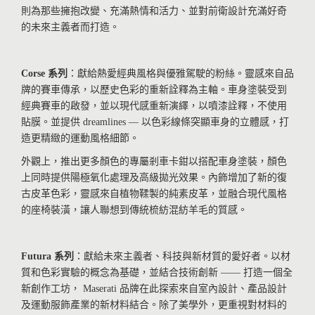
則為那些擁抱改變、充滿熱情和活力、並對前衛設計充滿好奇
的未來主義者而打造。
Corse
系列
：獻給熱愛經典風格與優雅駕駛的粉絲。靈感來自品
牌的賽車傳承，以歷史色彩的重新詮釋為主軸。車身塗裝受到
經典賽車的啟發，並以現代感重新演繹，以噴漆詮釋，不使用
貼膜。並提供 dreamlines — 以色彩線條突顯車身的立體感，打
造更精緻的運動風格細節。
外觀上，推出更多顏色的專屬剎車卡鉗以搭配車身塗裝，顏色
上同時提供陽極氧化處理及高級拋光效果。內飾增加了新的復
古皮革色彩，靈感來自植物鞣製的純素皮革，並融合現代風格
的座椅裝潢，讓人聯想到傳統梳紡混紡羊毛的質感。
Futura
系列
：獻給未來主義者、科技與新材質的愛好者。以材
質和色彩實驗的概念為基礎，並結合技術創新 —— 打造一個全
新創作工坊， Maserati 品牌在此探索來自室內設計、產品設計
及運動服飾產業的新材料結合。除了美學外，更重視對材料的