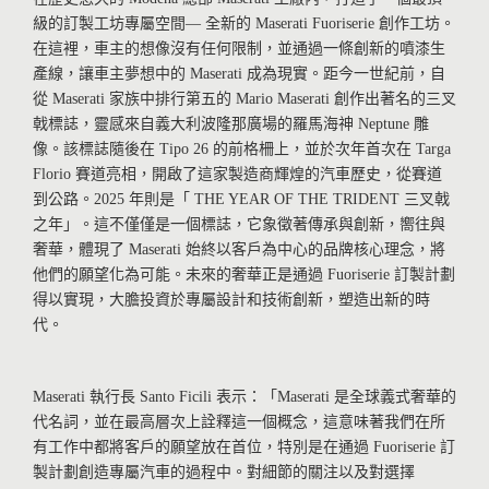
級的訂製工坊專屬空間— 全新的 Maserati Fuoriserie 創作工坊。
在這裡，車主的想像沒有任何限制，並通過一條創新的噴漆生
產線，讓車主夢想中的 Maserati 成為現實。距今一世紀前，自
從 Maserati 家族中排行第五的 Mario Maserati 創作出著名的三叉
戟標誌，靈感來自義大利波隆那廣場的羅馬海神 Neptune 雕
像。該標誌隨後在 Tipo 26 的前格柵上，並於次年首次在 Targa
Florio 賽道亮相，開啟了這家製造商輝煌的汽車歷史，從賽道
到公路。2025 年則是「 THE YEAR OF THE TRIDENT 三叉戟
之年」。這不僅僅是一個標誌，它象徵著傳承與創新，嚮往與
奢華，體現了 Maserati 始終以客戶為中心的品牌核心理念，將
他們的願望化為可能。未來的奢華正是通過 Fuoriserie 訂製計劃
得以實現，大膽投資於專屬設計和技術創新，塑造出新的時
代。
Maserati 執行長 Santo Ficili 表示：「Maserati 是全球義式奢華的
代名詞，並在最高層次上詮釋這一個概念，這意味著我們在所
有工作中都將客戶的願望放在首位，特別是在通過 Fuoriserie 訂
製計劃創造專屬汽車的過程中。對細節的關注以及對選擇