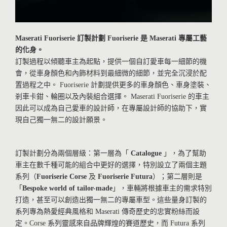
Maserati Fuoriserie
訂製計劃
Fuoriserie
是
Maserati
專屬工藝
的化身。
訂製過程以傾聽車主為起點，提供一個自訂愛車每一細節的機
會，從車身顏色和內飾材料到最細微的細節，並完全沉浸於配
置過程之中。 Fuoriserie 計劃提供更多的車身顏色、車身塗裝、
剎車卡鉗、輪圈以及內裝組合選擇。 Maserati Fuoriserie 的車主
因此可以成為自己愛車的設計師，在專屬設計師的協助下，實
現自己獨一無二的設計願景。
訂製計劃分為兩個層級：第一層為「
Catalogue
」，為了幫助
車主在數千種可能的組合中更好的選擇，特別設立了兩個主題
系列（
Fuoriserie Corse
及
Fuoriserie Futura
）；第二層則是
「
Bespoke world of tailor-made
」，車輛將根據車主的需求特別
打造，甚至可以創造出獨一無二的專屬車型。這些量身訂製的
系列專為熱愛經典風格和 Maserati 傳奇歷史的忠實粉絲而設
定。Corse 系列靈感來自品牌輝煌的賽道歷史，而 Futura 系列